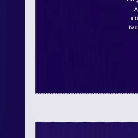
A
alt
hab