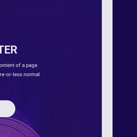
TER
content of a page
ore-or-less normal