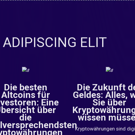
ADIPISCING ELIT
Die besten
Die Zukunft d
Altcoins für
Geldes: Alles, 
nvestoren: Eine
Sie über
bersicht über
Kryptowährun
die
wissen müss
elversprechendsten
Kryptowährungen sind digi
yptowährungen