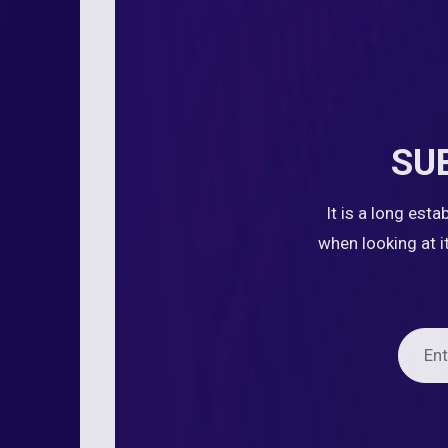
SU
It is a long est
when looking at i