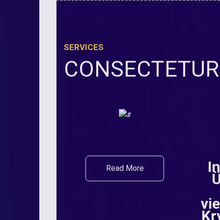
SERVICES
CONSECTETUR 
I
Read More
Ü
vi
Kr