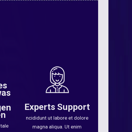
es
was
Experts Support
gen
en
ncididunt ut labore et dolore
tale
magna aliqua. Ut enim