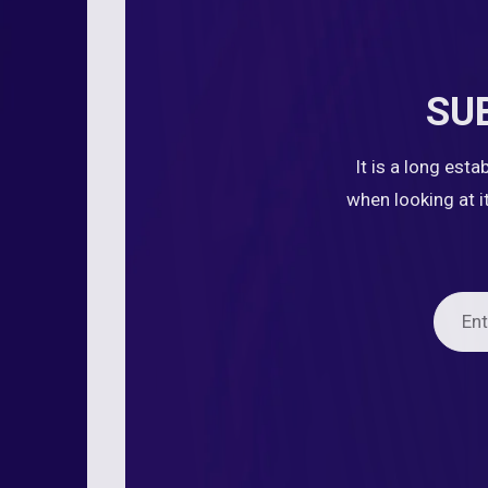
SU
It is a long est
when looking at i