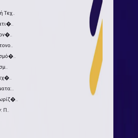
 Τεχ..
τι�..
ον�..
ονο..
σμό�..
σμ..
εχ�..
ατα:..
ωρίζ�..
 Π..