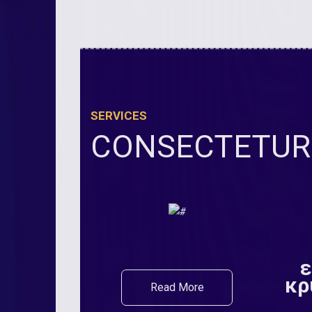
SERVICES
CONSECTETUR 
ε
κρ
Read More