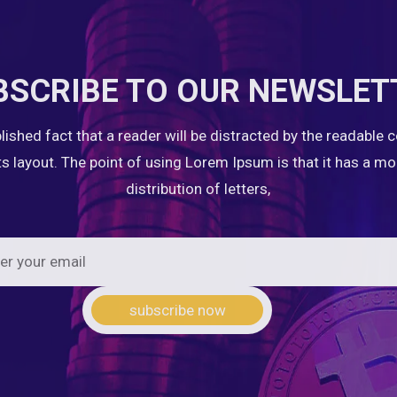
BSCRIBE TO OUR NEWSLET
ablished fact that a reader will be distracted by the readable 
ts layout. The point of using Lorem Ipsum is that it has a m
distribution of letters,
subscribe now