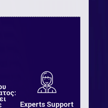
ου
ατος:
ει
Experts Support
ε