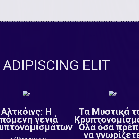
ADIPISCING ELIT
Αλτκόινς: Η
Τα Μυστικά τ
πόμενη γενιά
Κρυπτονομίσμ
υπτονομισμάτων
Όλα όσα πρέπ
να γνωρίζετ
Τα Altcoins είναι