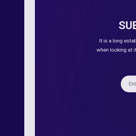
SU
It is a long est
when looking at i