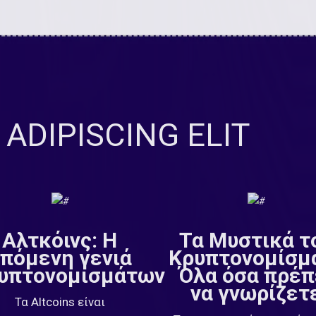
ADIPISCING ELIT
Αλτκόινς: Η
Τα Μυστικά τ
πόμενη γενιά
Κρυπτονομίσμ
υπτονομισμάτων
Όλα όσα πρέπ
να γνωρίζετ
Τα Altcoins είναι