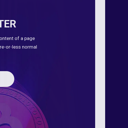
TER
content of a page
ore-or-less normal