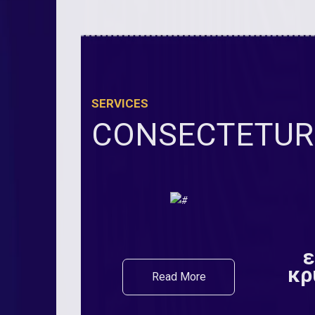
SERVICES
CONSECTETUR 
ε
κρ
Read More