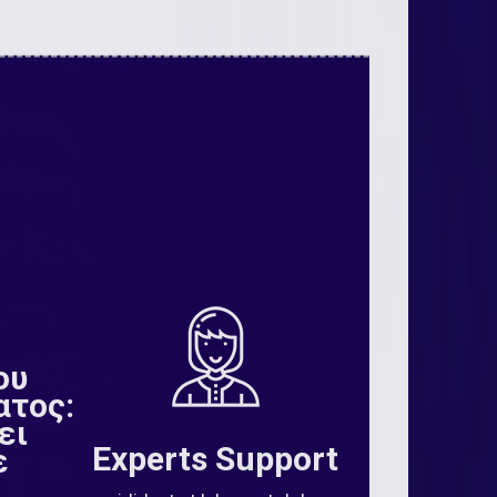
ου
ατος:
ει
Experts Support
ε