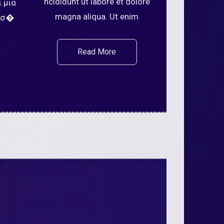
ncididunt ut labore et dolore
 μια
magna aliqua. Ut enim
μίσ�
Read More