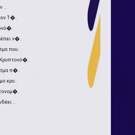
 ..
ον Τ�..
ονό�..
έπει ν�..
σμα που..
 Κρυπτονό�..
σμα π�..
μο κρυ..
τονομ�..
δέει ..