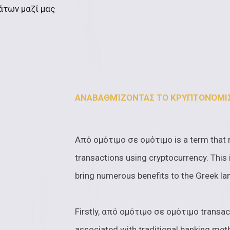
άτων μαζί μας
ΑΝΑΒΑΘΜΊΖΟΝΤΑΣ ΤΟ ΚΡΥΠΤΟΝΌΜΙ
Από ομότιμο σε ομότιμο is a term that r
transactions using cryptocurrency. This 
bring numerous benefits to the Greek la
Firstly, από ομότιμο σε ομότιμο transac
associated with traditional banking metho