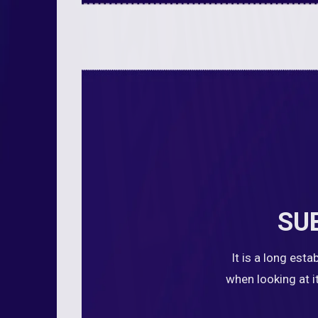
SU
It is a long est
when looking at i