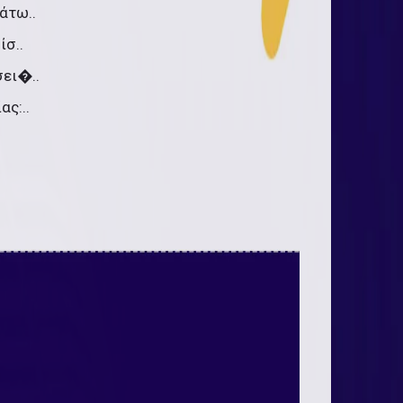
άτω..
ίσ..
σει�..
ς:..