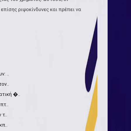
 επίσης ριψοκίνδυνες και πρέπει να
: ..
ον..
ατική �..
πτ..
 τ..
κπ..