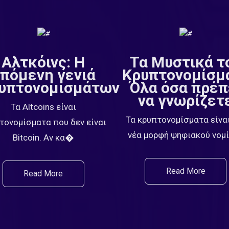
Αλτκόινς: Η
Τα Μυστικά τ
πόμενη γενιά
Κρυπτονομίσμ
υπτονομισμάτων
Όλα όσα πρέπ
να γνωρίζετ
Τα Altcoins είναι
Τα κρυπτονομίσματα είναι
τονομίσματα που δεν είναι
νέα μορφή ψηφιακού νο
Bitcoin. Αν κα�
Read More
Read More