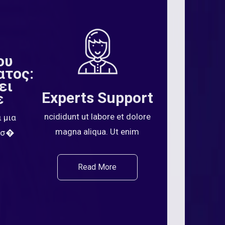
ου
ατος:
ει
Experts Support
ε
ncididunt ut labore et dolore
 μια
magna aliqua. Ut enim
μίσ�
Read More