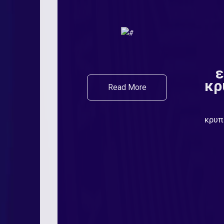
ε
κρ
Read More
κρυπ