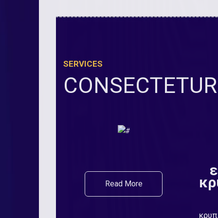
SERVICES
CONSECTETUR 
ε
κρ
Read More
κρυπ