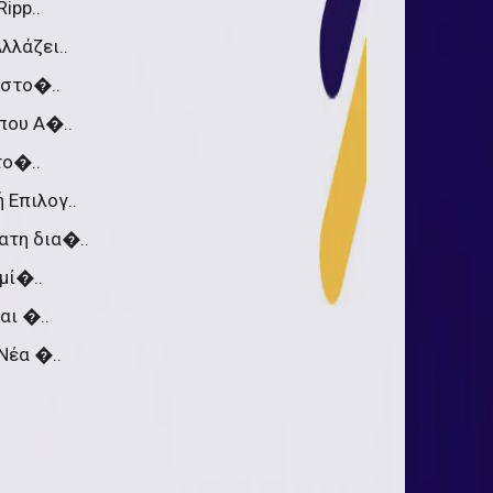
ipp..
λλάζει..
 στο�..
που Α�..
το�..
 Επιλογ..
ατη δια�..
μί�..
αι �..
Νέα �..