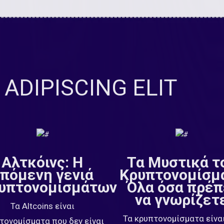
ADIPISCING ELIT
Αλτκόινς: Η
Τα Μυστικά τ
πόμενη γενιά
Κρυπτονομίσμ
υπτονομισμάτων
Όλα όσα πρέπ
να γνωρίζετ
Τα Altcoins είναι
Τα κρυπτονομίσματα είναι
τονομίσματα που δεν είναι