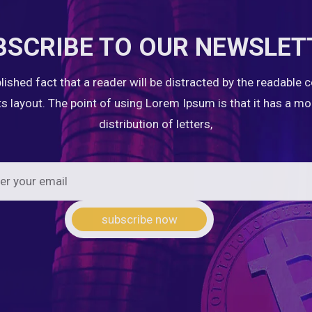
BSCRIBE TO OUR NEWSLET
ablished fact that a reader will be distracted by the readable 
ts layout. The point of using Lorem Ipsum is that it has a m
distribution of letters,
subscribe now