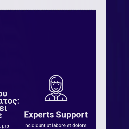
ου
ατος:
ει
Experts Support
ε
ncididunt ut labore et dolore
 μια