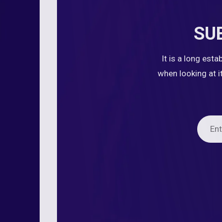
SU
It is a long est
when looking at i