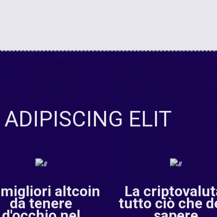
ADIPISCING ELIT
 migliori altcoin
La criptovalut
da tenere
tutto ciò che d
d'occhio nel
sapere