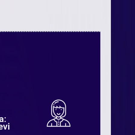
a:
evi