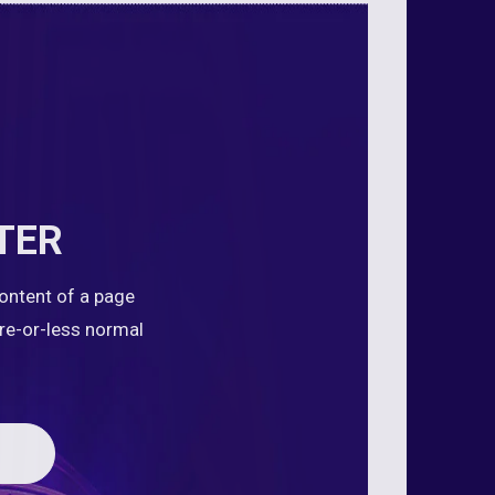
TER
content of a page
ore-or-less normal