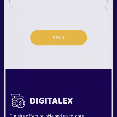
SEND
Our site offers reliable and up-to-date