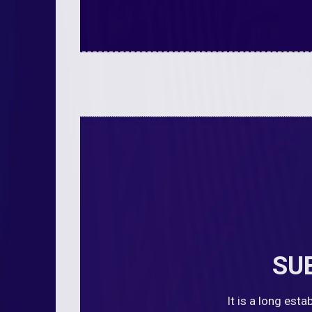
SU
It is a long est