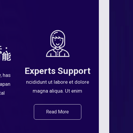
来：
可能
Experts Support
, has
ncididunt ut labore et dolore
Japan
magna aliqua. Ut enim
tal
Read More