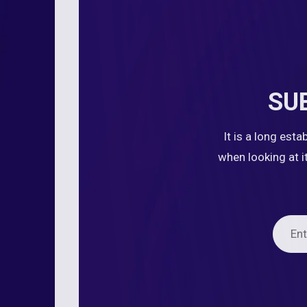
SU
It is a long est
when looking at i