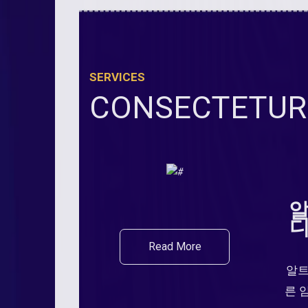
SERVICES
CONSECTETUR 
알
디
Read More
알트
른 