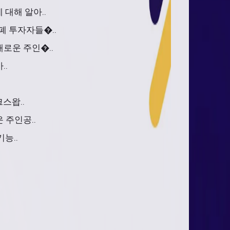
대해 알아..
폐 투자자들�..
로운 주인�..
..
스왑..
 주인공..
능..