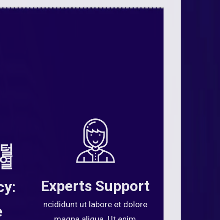
지털
 열
Experts Support
cy:
ncididunt ut labore et dolore
e
magna aliqua. Ut enim