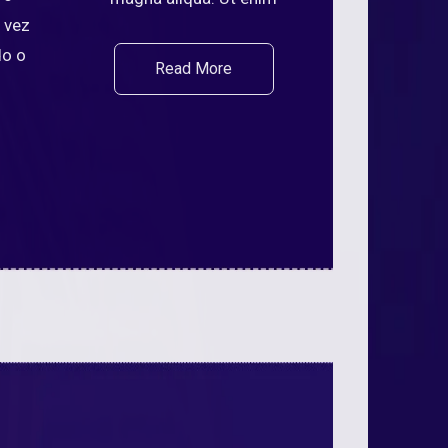
 vez
do o
Read More