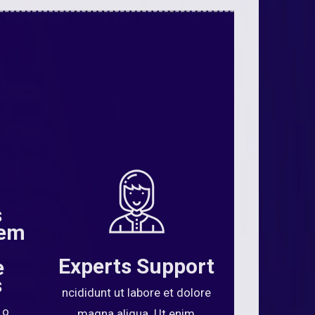
s
 em
Experts Support
e
s
ncididunt ut labore et dolore
 o
magna aliqua. Ut enim