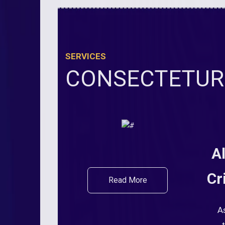
SERVICES
CONSECTETUR 
A
Cr
Read More
A