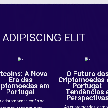
ADIPISCING ELIT
ltcoins: A Nova
O Futuro da
Era das
Criptomoedas
iptomoedas em
Portugal:
Portugal
Tendências 
Perspectiva
s criptomoedas estão se
As criptomoedas, como
tornando cada vez mais