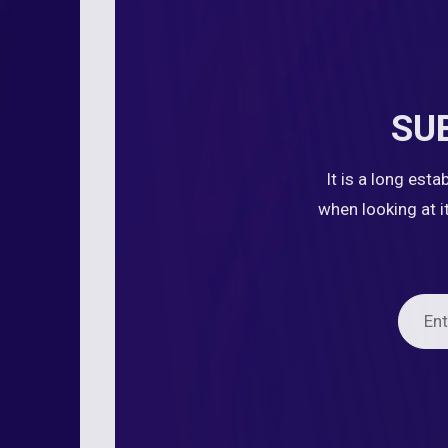
SU
It is a long est
when looking at i