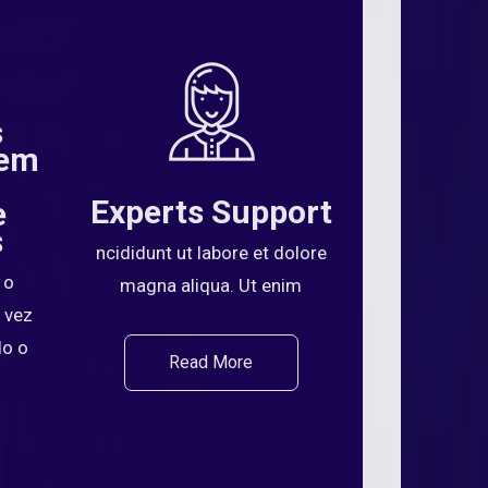
s
 em
Experts Support
e
s
ncididunt ut labore et dolore
 o
magna aliqua. Ut enim
 vez
do o
Read More