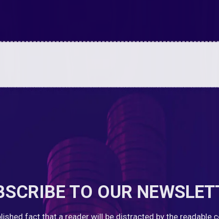
BSCRIBE TO OUR NEWSLET
ablished fact that a reader will be distracted by the readable 