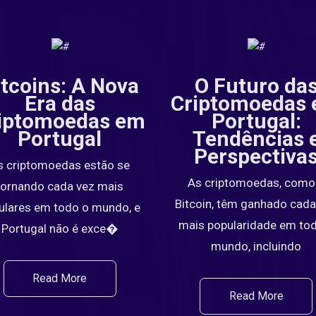
ltcoins: A Nova
O Futuro da
Era das
Criptomoedas
iptomoedas em
Portugal:
Portugal
Tendências 
Perspectiva
s criptomoedas estão se
As criptomoedas, como
tornando cada vez mais
Bitcoin, têm ganhado cada
ulares em todo o mundo, e
mais popularidade em to
Portugal não é exce�
mundo, incluindo
Read More
Read More