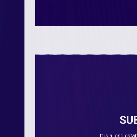
SU
It is a long est