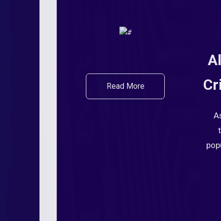
A
Cr
Read More
A
pop