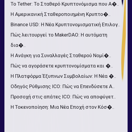
Το Tether: Το Σταθερό Κρυπτονόμισμα που Α�..
Η Αμερικανική Σταθεροποιημένη Κρυπτο�..
Binance USD: Η Νέα Κρυπτονομισματική Επιλογ..
Πώς λειτουργεί το MakerDAO: Η αυτόματη
δια�..
Η Ανάγκη για Συναλλαγές Σταθερού Νομί�..
Πώς να αγοράσετε κρυπτονομίσματα και �..
Η Πλατφόρμα Έξυπνων Συμβολαίων: Η Νέα �..
Οδηγός Ρύθμισης ICO: Πώς να Επενδύσετε Α..
Προσοχή στις απάτες ICO: Πώς να αποφύγετ..
Η Τοκενοποίηση: Μια Νέα Εποχή στον Κόσ�..