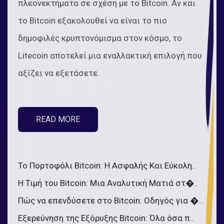
πλεονεκτήματα σε σχέση με το Bitcoin. Αν και
το Bitcoin εξακολουθεί να είναι το πιο
δημοφιλές κρυπτονόμισμα στον κόσμο, το
Litecoin αποτελεί μια εναλλακτική επιλογή που
αξίζει να εξετάσετε.
READ MORE
Το Πορτοφόλι Bitcoin: Η Ασφαλής Και Εύκολη..
Η Τιμή του Bitcoin: Μια Αναλυτική Ματιά στ�..
Πώς να επενδύσετε στο Bitcoin: Οδηγός για �..
Εξερεύνηση της Εξόρυξης Bitcoin: Όλα όσα π..