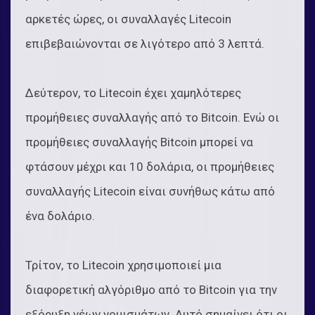
αρκετές ώρες, οι συναλλαγές Litecoin
επιβεβαιώνονται σε λιγότερο από 3 λεπτά.
Δεύτερον, το Litecoin έχει χαμηλότερες
προμήθειες συναλλαγής από το Bitcoin. Ενώ οι
προμήθειες συναλλαγής Bitcoin μπορεί να
φτάσουν μέχρι και 10 δολάρια, οι προμήθειες
συναλλαγής Litecoin είναι συνήθως κάτω από
ένα δολάριο.
Τρίτον, το Litecoin χρησιμοποιεί μια
διαφορετική αλγόριθμο από το Bitcoin για την
εξόρυξη νέων νομισμάτων. Αυτό σημαίνει ότι οι