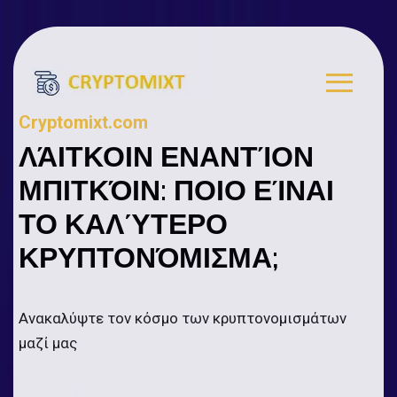
Cryptomixt.com
ΛΆΙΤΚΟΙΝ ΕΝΑΝΤΊΟΝ
ΜΠΙΤΚΌΙΝ: ΠΟΙΟ ΕΊΝΑΙ
ΤΟ ΚΑΛΎΤΕΡΟ
ΚΡΥΠΤΟΝΌΜΙΣΜΑ;
Ανακαλύψτε τον κόσμο των κρυπτονομισμάτων
μαζί μας