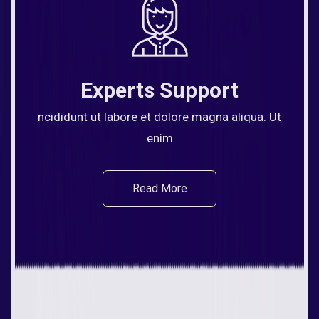
Experts Support
ncididunt ut labore et dolore magna aliqua. Ut
enim
Read More