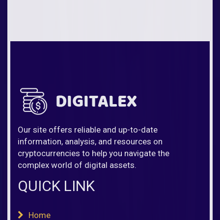
Our site offers reliable and up-to-date
information, analysis, and resources on
cryptocurrencies to help you navigate the
complex world of digital assets.
QUICK LINK
Home