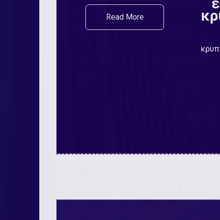
ε
κρ
Read More
κρυπ