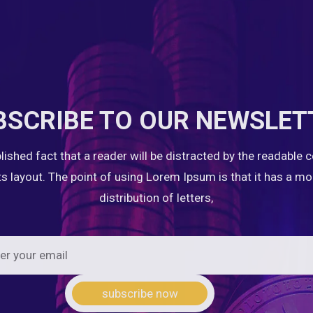
BSCRIBE TO OUR NEWSLET
ablished fact that a reader will be distracted by the readable 
ts layout. The point of using Lorem Ipsum is that it has a m
distribution of letters,
subscribe now