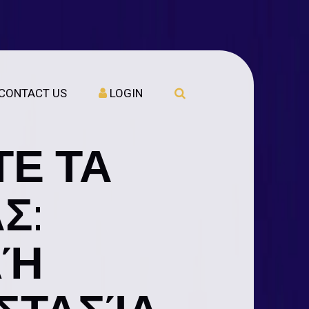
CONTACT US
LOGIN
Ε ΤΑ
Σ:
ΛΉ