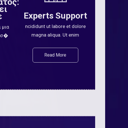
ατος:
ει
Experts Support
ε
ncididunt ut labore et dolore
 μια
magna aliqua. Ut enim
μίσ�
Read More