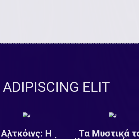
ADIPISCING ELIT
Αλτκόινς: Η
Τα Μυστικά τ