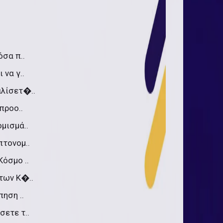
όσα π..
 να γ..
αλίσετ�..
προο..
ομισμά..
πτονομ..
Κόσμο ..
 των Κ�..
πηση ..
σετε τ..