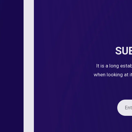
SU
It is a long est
when looking at i