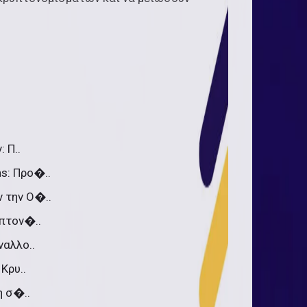
 Π..
s: Προ�..
 την Ο�..
υπτον�..
ναλλο..
Κρυ..
η σ�..