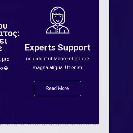
ου
ατος:
ει
Experts Support
ε
ncididunt ut labore et dolore
 μια
magna aliqua. Ut enim
μίσ�
Read More