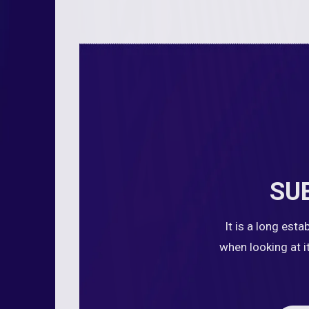
SU
It is a long est
when looking at i