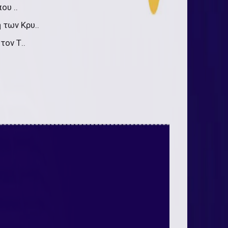
ου ..
 των Κρυ..
τον Τ..